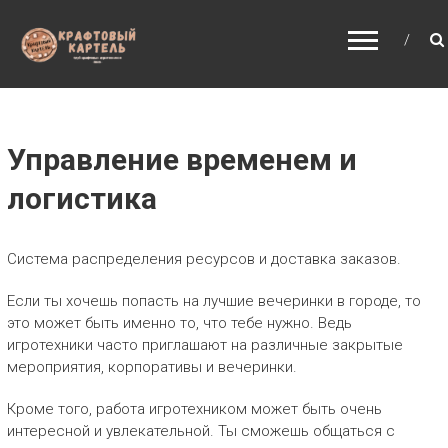
О
Н
Л
А
Й
Управление временем и
Н
логистика
-
К
Система распределения ресурсов и доставка заказов.
У
Р
Если ты хочешь попасть на лучшие вечеринки в городе, то
С
это может быть именно то, что тебе нужно. Ведь
игротехники часто приглашают на различные закрытые
:
мероприятия, корпоративы и вечеринки.
К
Р
Кроме того, работа игротехником может быть очень
интересной и увлекательной. Ты сможешь общаться с
А