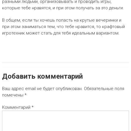
разными людьми, организовывать и проводить игры,
Ф
которые тебе нравятся, и при этом получать за это деньги.
Т
В общем, если ты хочешь попасть на крутые вечеринки и
О
при этом заниматься тем, что тебе нравится, то крафтовый
В
игротехник может стать для тебя идеальным вариантом.
Ы
Й
И
Г
Р
Добавить комментарий
О
Ваш адрес email не будет опубликован.
Обязательные поля
Т
помечены
*
Е
Х
Комментарий
*
Н
И